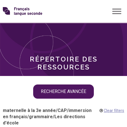
Skip
Transformons
to
THÈMES
content
le
RÔLES
français
RÉPERTOIRE DES
langue
RESSOURCES
seconde
Skip
RECHERCHE AVANCÉE
filter
navigation
maternelle à la 3e année
/
CAP
/
immersion
Clear filters
en français
/
grammaire
/
Les directions
d'école