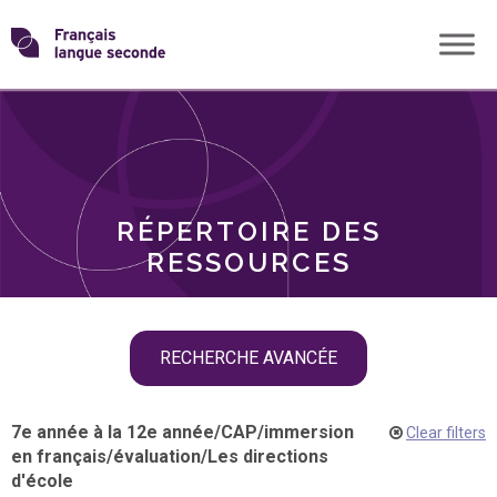
Skip
Transformons
to
THÈMES
content
le
RÔLES
français
RÉPERTOIRE DES
langue
RESSOURCES
seconde
Skip
RECHERCHE AVANCÉE
filter
navigation
7e année à la 12e année
/
CAP
/
immersion
Clear filters
en français
/
évaluation
/
Les directions
d'école