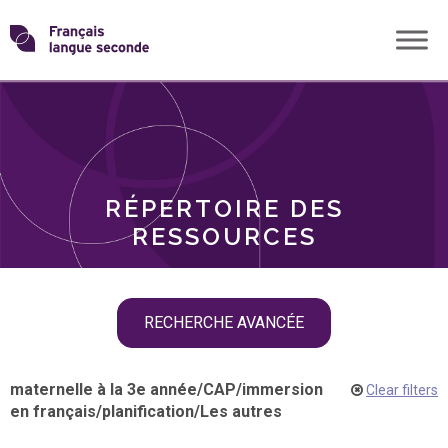
Skip
Transformons
to
THÈMES
content
le
RÔLES
français
RÉPERTOIRE DES
langue
RESSOURCES
seconde
Skip
RECHERCHE AVANCÉE
filter
navigation
maternelle à la 3e année
/
CAP
/
immersion
Clear filters
en français
/
planification
/
Les autres