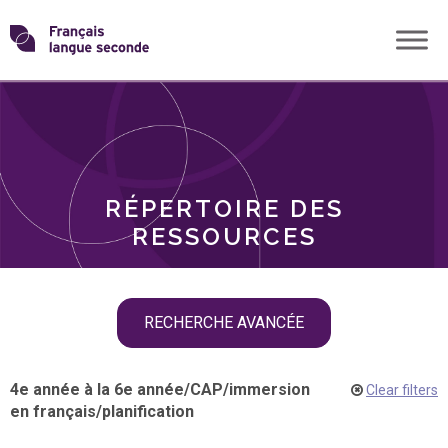
Skip
Transformons
to
THÈMES
content
le
RÔLES
français
RÉPERTOIRE DES
langue
RESSOURCES
seconde
Skip
RECHERCHE AVANCÉE
filter
navigation
4e année à la 6e année
/
CAP
/
immersion
Clear filters
en français
/
planification