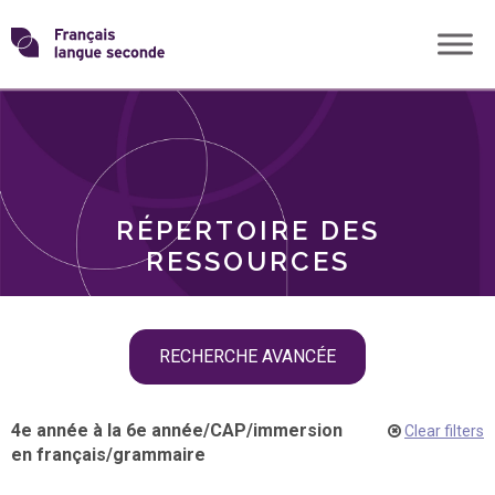
Skip
Transformons
to
THÈMES
content
le
RÔLES
français
RÉPERTOIRE DES
langue
RESSOURCES
seconde
Skip
RECHERCHE AVANCÉE
filter
navigation
4e année à la 6e année
/
CAP
/
immersion
Clear filters
en français
/
grammaire