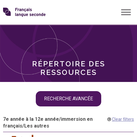
Skip
Transformons
to
THÈMES
content
le
RÔLES
français
RÉPERTOIRE DES
langue
RESSOURCES
seconde
Skip
RECHERCHE AVANCÉE
filter
navigation
7e année à la 12e année
/
immersion en
Clear filters
français
/
Les autres