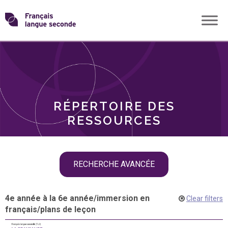
Skip
Transformons
to
THÈMES
content
le
RÔLES
français
RÉPERTOIRE DES
langue
RESSOURCES
seconde
Skip
RECHERCHE AVANCÉE
filter
navigation
4e année à la 6e année
/
immersion en
Clear filters
français
/
plans de leçon