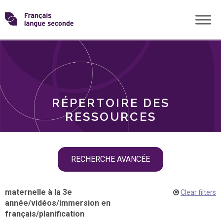
Skip
Transformons
to
THÈMES
content
le
RÔLES
français
RÉPERTOIRE DES
langue
RESSOURCES
seconde
Skip
RECHERCHE AVANCÉE
filter
navigation
maternelle à la 3e
Clear filters
année
/
vidéos
/
immersion en
français
/
planification