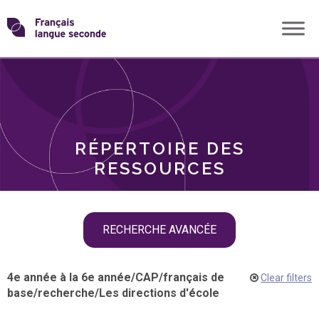
Skip
Transformons
to
THÈMES
content
le
RÔLES
français
RÉPERTOIRE DES
langue
RESSOURCES
seconde
Skip
RECHERCHE AVANCÉE
filter
navigation
4e année à la 6e année
/
CAP
/
français de
Clear filters
base
/
recherche
/
Les directions d'école