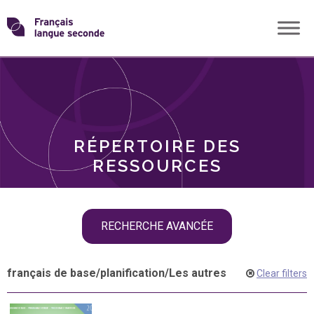
Skip
Transformons
to
THÈMES
content
le
RÔLES
français
RÉPERTOIRE DES
langue
RESSOURCES
seconde
Skip
RECHERCHE AVANCÉE
filter
navigation
français de base
/
planification
/
Les autres
Clear filters