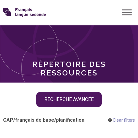
Skip
Transformons
to
THÈMES
content
le
RÔLES
français
RÉPERTOIRE DES
langue
RESSOURCES
seconde
Skip
RECHERCHE AVANCÉE
filter
navigation
CAP
/
français de base
/
planification
Clear filters