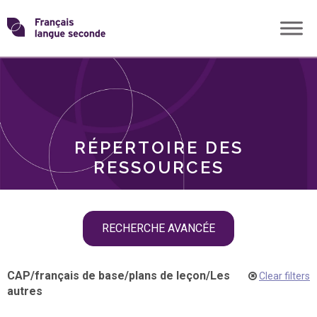
Skip
Transformons
to
THÈMES
content
le
RÔLES
français
RÉPERTOIRE DES
langue
RESSOURCES
seconde
Skip
RECHERCHE AVANCÉE
filter
navigation
CAP
/
français de base
/
plans de leçon
/
Les
Clear filters
autres