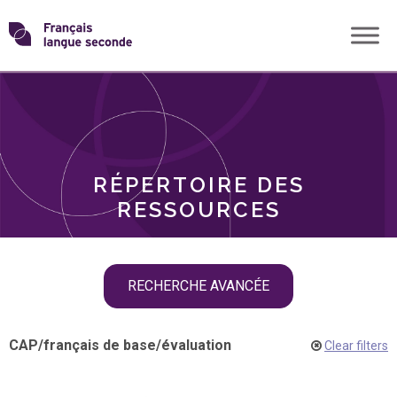
Skip
Transformons
to
THÈMES
content
le
RÔLES
français
RÉPERTOIRE DES
langue
RESSOURCES
seconde
Skip
RECHERCHE AVANCÉE
filter
navigation
CAP
/
français de base
/
évaluation
Clear filters