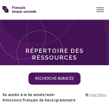
Skip
Transformons
to
THÈMES
content
le
RÔLES
français
RÉPERTOIRE DES
langue
RESSOURCES
seconde
Skip
RECHERCHE AVANCÉE
filter
navigation
4e année à la 6e année
/
web-
Clear filters
émissions
/
français de base
/
grammaire