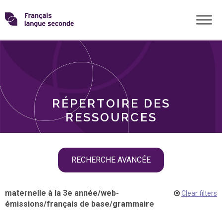
Skip
Transformons
to
THÈMES
content
le
RÔLES
français
RÉPERTOIRE DES
langue
RESSOURCES
seconde
Skip
RECHERCHE AVANCÉE
filter
navigation
maternelle à la 3e année
/
web-
Clear filters
émissions
/
français de base
/
grammaire