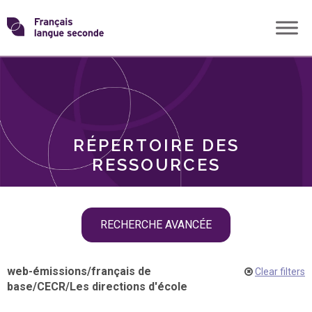
Skip
Transformons
to
THÈMES
content
le
RÔLES
français
RÉPERTOIRE DES
langue
RESSOURCES
seconde
Skip
RECHERCHE AVANCÉE
filter
navigation
web-émissions
/
français de
Clear filters
base
/
CECR
/
Les directions d'école