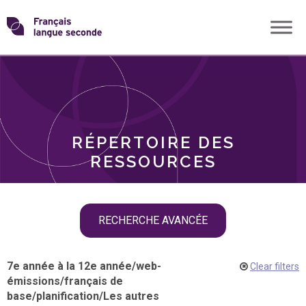
Skip
Transformons
to
THÈMES
content
le
RÔLES
français
RÉPERTOIRE DES
langue
RESSOURCES
seconde
Skip
RECHERCHE AVANCÉE
filter
navigation
7e année à la 12e année
/
web-
Clear filters
émissions
/
français de
base
/
planification
/
Les autres