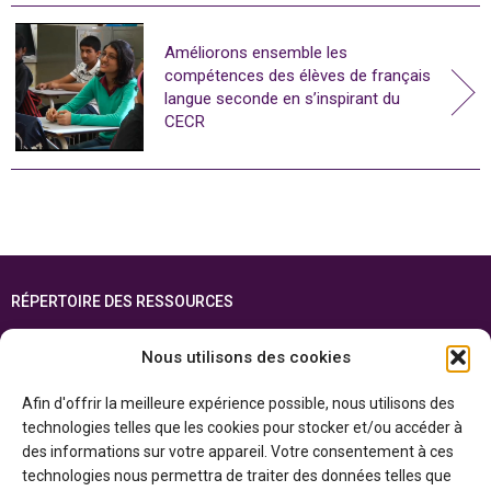
Améliorons ensemble les
compétences des élèves de français
langue seconde en s’inspirant du
CECR
RÉPERTOIRE DES RESSOURCES
FOIRE AUX QUESTIONS
Nous utilisons des cookies
PLAN DU SITE
Afin d'offrir la meilleure expérience possible, nous utilisons des
ENGLISH
technologies telles que les cookies pour stocker et/ou accéder à
des informations sur votre appareil. Votre consentement à ces
Cette ressource est réalisée grâce au soutien financier du gouvernement de
technologies nous permettra de traiter des données telles que
l’Ontario et du gouvernement du
Canada par l’entremise du ministère du