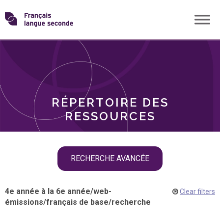
Skip
Transformons
to
THÈMES
content
le
RÔLES
français
RÉPERTOIRE DES
langue
RESSOURCES
seconde
Skip
RECHERCHE AVANCÉE
filter
navigation
4e année à la 6e année
/
web-
Clear filters
émissions
/
français de base
/
recherche