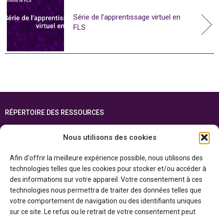
Série de l’apprentissage virtuel en
FLS
RÉPERTOIRE DES RESSOURCES
FOIRE AUX QUESTIONS
Nous utilisons des cookies
PLAN DU SITE
Afin d'offrir la meilleure expérience possible, nous utilisons des
ENGLISH
technologies telles que les cookies pour stocker et/ou accéder à
des informations sur votre appareil. Votre consentement à ces
Cette ressource est réalisée grâce au soutien financier du gouvernement de
technologies nous permettra de traiter des données telles que
l’Ontario et du gouvernement du
Canada par l’entremise du ministère du
Patrimoine canadien
votre comportement de navigation ou des identifiants uniques
sur ce site. Le refus ou le retrait de votre consentement peut