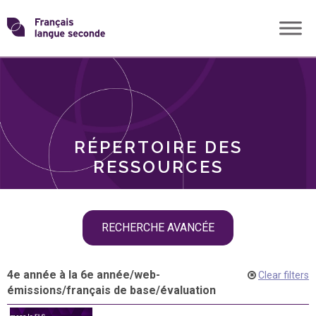
Skip
Transformons
to
THÈMES
content
le
RÔLES
français
RÉPERTOIRE DES
langue
RESSOURCES
seconde
Skip
RECHERCHE AVANCÉE
filter
navigation
4e année à la 6e année
/
web-
Clear filters
émissions
/
français de base
/
évaluation