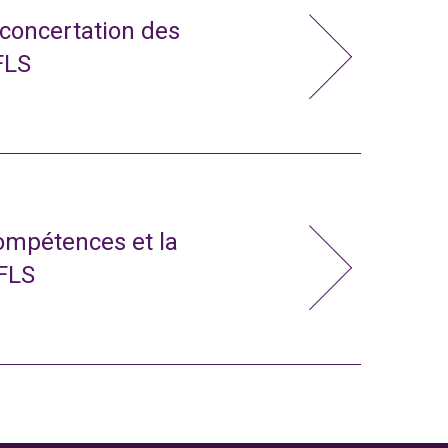
 concertation des
FLS
compétences et la
 FLS