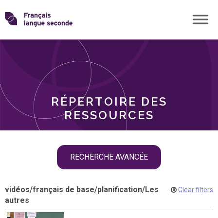
Skip
Transformons
to
THÈMES
content
le
RÔLES
français
RÉPERTOIRE DES
langue
RESSOURCES
seconde
Skip
RECHERCHE AVANCÉE
filter
navigation
vidéos
/
français de base
/
planification
/
Les
Clear filters
autres