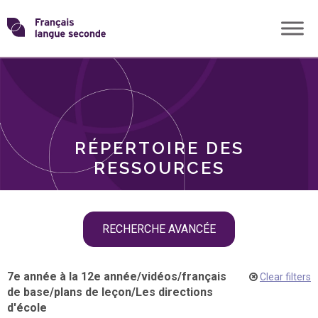
Skip
Transformons
to
THÈMES
content
le
RÔLES
français
RÉPERTOIRE DES
langue
RESSOURCES
seconde
Skip
RECHERCHE AVANCÉE
filter
navigation
7e année à la 12e année
/
vidéos
/
français
Clear filters
de base
/
plans de leçon
/
Les directions
d'école