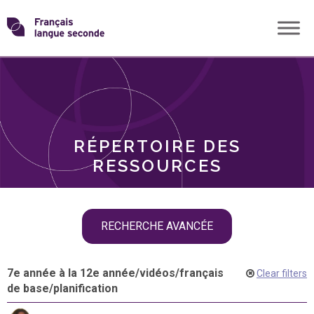
Skip
Transformons
to
THÈMES
content
le
RÔLES
français
RÉPERTOIRE DES
langue
RESSOURCES
seconde
Skip
RECHERCHE AVANCÉE
filter
navigation
7e année à la 12e année
/
vidéos
/
français
Clear filters
de base
/
planification