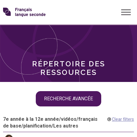
Skip
Transformons
to
THÈMES
content
le
RÔLES
français
RÉPERTOIRE DES
langue
RESSOURCES
seconde
Skip
RECHERCHE AVANCÉE
filter
navigation
7e année à la 12e année
/
vidéos
/
français
Clear filters
de base
/
planification
/
Les autres