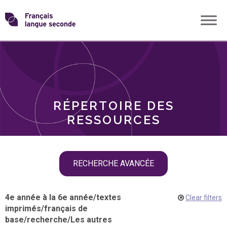
Skip
Transformons
to
THÈMES
content
le
RÔLES
français
RÉPERTOIRE DES
langue
RESSOURCES
seconde
Skip
RECHERCHE AVANCÉE
filter
navigation
4e année à la 6e année
/
textes
Clear filters
imprimés
/
français de
base
/
recherche
/
Les autres