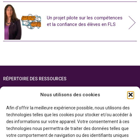
Un projet pilote sur les compétences
et la confiance des élèves en FLS
RÉPERTOIRE DES RESSOURCES
FOIRE AUX QUESTIONS
Nous utilisons des cookies
PLAN DU SITE
Afin d'offrir la meilleure expérience possible, nous utilisons des
ENGLISH
technologies telles que les cookies pour stocker et/ou accéder à
des informations sur votre appareil. Votre consentement à ces
Cette ressource est réalisée grâce au soutien financier du gouvernement de
technologies nous permettra de traiter des données telles que
l’Ontario et du gouvernement du
Canada par l’entremise du ministère du
Patrimoine canadien
votre comportement de navigation ou des identifiants uniques