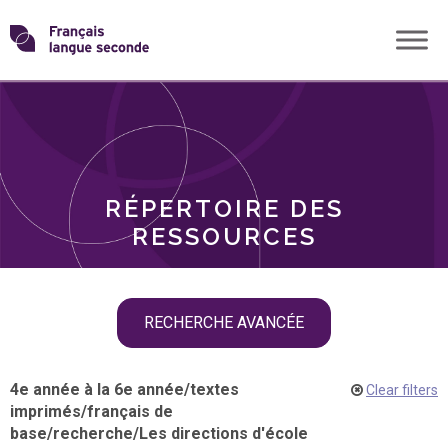
Skip
Transformons
to
THÈMES
content
le
RÔLES
français
RÉPERTOIRE DES
langue
RESSOURCES
seconde
Skip
RECHERCHE AVANCÉE
filter
navigation
4e année à la 6e année
/
textes
Clear filters
imprimés
/
français de
base
/
recherche
/
Les directions d'école