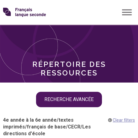
Skip
Transformons
to
THÈMES
content
le
RÔLES
français
RÉPERTOIRE DES
langue
RESSOURCES
seconde
Skip
RECHERCHE AVANCÉE
filter
navigation
4e année à la 6e année
/
textes
Clear filters
imprimés
/
français de base
/
CECR
/
Les
directions d'école