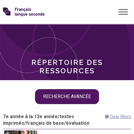
Skip
Transformons
to
THÈMES
content
le
RÔLES
français
RÉPERTOIRE DES
langue
RESSOURCES
seconde
Skip
RECHERCHE AVANCÉE
filter
navigation
7e année à la 12e année
/
textes
Clear filters
imprimés
/
français de base
/
évaluation