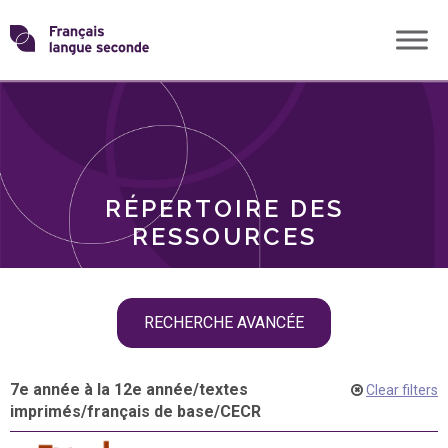
Skip
Transformons
to
THÈMES
content
le
RÔLES
français
RÉPERTOIRE DES
langue
RESSOURCES
seconde
Skip
RECHERCHE AVANCÉE
filter
navigation
7e année à la 12e année
/
textes
Clear filters
imprimés
/
français de base
/
CECR