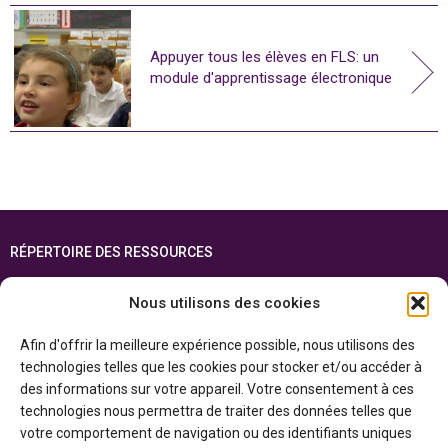
Appuyer tous les élèves en FLS: un
module d'apprentissage électronique
RÉPERTOIRE DES RESSOURCES
FOIRE AUX QUESTIONS
Nous utilisons des cookies
PLAN DU SITE
Afin d'offrir la meilleure expérience possible, nous utilisons des
ENGLISH
technologies telles que les cookies pour stocker et/ou accéder à
des informations sur votre appareil. Votre consentement à ces
Cette ressource est réalisée grâce au soutien financier du gouvernement de
technologies nous permettra de traiter des données telles que
l’Ontario et du gouvernement du
Canada par l’entremise du ministère du
Patrimoine canadien
votre comportement de navigation ou des identifiants uniques