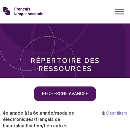
Skip
Transformons
to
THÈMES
content
le
RÔLES
français
RÉPERTOIRE DES
langue
RESSOURCES
seconde
Skip
RECHERCHE AVANCÉE
filter
navigation
4e année à la 6e année
/
modules
Clear filters
électroniques
/
français de
base
/
planification
/
Les autres