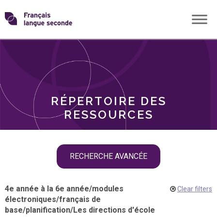
Skip
Transformons
to
THÈMES
content
le
RÔLES
français
RÉPERTOIRE DES
langue
RESSOURCES
seconde
Skip
RECHERCHE AVANCÉE
filter
navigation
4e année à la 6e année
/
modules
Clear filters
électroniques
/
français de
base
/
planification
/
Les directions d'école