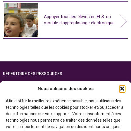
Appuyer tous les élèves en FLS: un
module d'apprentissage électronique
RÉPERTOIRE DES RESSOURCES
FOIRE AUX QUESTIONS
Nous utilisons des cookies
PLAN DU SITE
Afin d'offrir la meilleure expérience possible, nous utilisons des
ENGLISH
technologies telles que les cookies pour stocker et/ou accéder à
des informations sur votre appareil. Votre consentement à ces
Cette ressource est réalisée grâce au soutien financier du gouvernement de
technologies nous permettra de traiter des données telles que
l’Ontario et du gouvernement du
Canada par l’entremise du ministère du
Patrimoine canadien
votre comportement de navigation ou des identifiants uniques