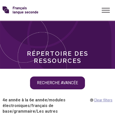
Skip
Transformons
to
THÈMES
content
le
RÔLES
français
RÉPERTOIRE DES
langue
RESSOURCES
seconde
Skip
RECHERCHE AVANCÉE
filter
navigation
4e année à la 6e année
/
modules
Clear filters
électroniques
/
français de
base
/
grammaire
/
Les autres