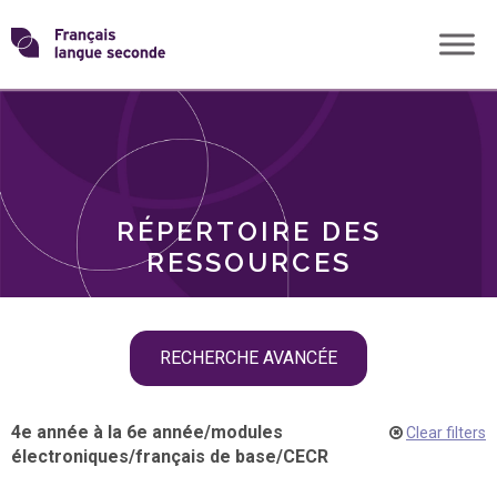
Skip
Transformons
to
THÈMES
content
le
RÔLES
français
RÉPERTOIRE DES
langue
RESSOURCES
seconde
Skip
RECHERCHE AVANCÉE
filter
navigation
4e année à la 6e année
/
modules
Clear filters
électroniques
/
français de base
/
CECR