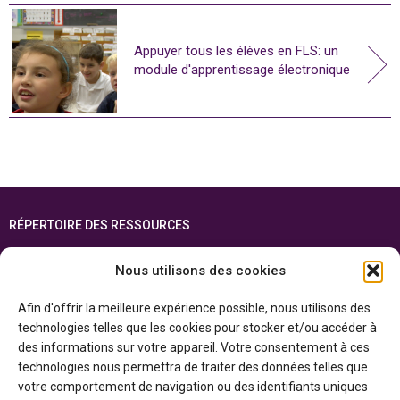
Appuyer tous les élèves en FLS: un
module d'apprentissage électronique
RÉPERTOIRE DES RESSOURCES
FOIRE AUX QUESTIONS
Nous utilisons des cookies
PLAN DU SITE
Afin d'offrir la meilleure expérience possible, nous utilisons des
ENGLISH
technologies telles que les cookies pour stocker et/ou accéder à
des informations sur votre appareil. Votre consentement à ces
Cette ressource est réalisée grâce au soutien financier du gouvernement de
technologies nous permettra de traiter des données telles que
l’Ontario et du gouvernement du
Canada par l’entremise du ministère du
Patrimoine canadien
votre comportement de navigation ou des identifiants uniques