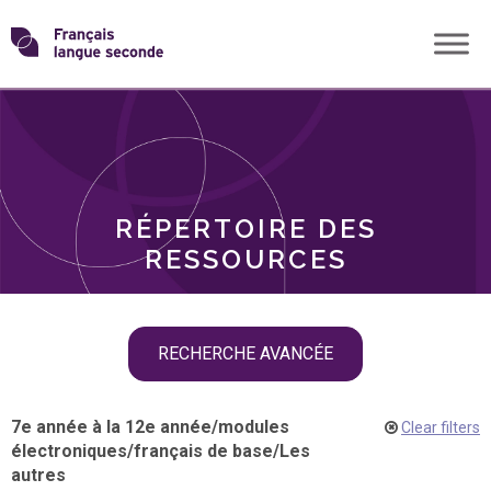
Skip
Transformons
to
THÈMES
content
le
RÔLES
français
RÉPERTOIRE DES
langue
RESSOURCES
seconde
Skip
RECHERCHE AVANCÉE
filter
navigation
7e année à la 12e année
/
modules
Clear filters
électroniques
/
français de base
/
Les
autres