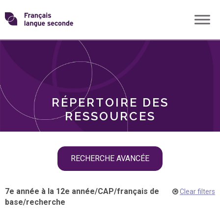
Skip
Transformons
to
THÈMES
content
le
RÔLES
français
RÉPERTOIRE DES
langue
RESSOURCES
seconde
Skip
RECHERCHE AVANCÉE
filter
navigation
7e année à la 12e année
/
CAP
/
français de
Clear filters
base
/
recherche