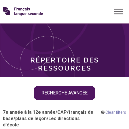
Skip
Transformons
to
THÈMES
content
le
RÔLES
français
RÉPERTOIRE DES
langue
RESSOURCES
seconde
Skip
RECHERCHE AVANCÉE
filter
navigation
7e année à la 12e année
/
CAP
/
français de
Clear filters
base
/
plans de leçon
/
Les directions
d'école