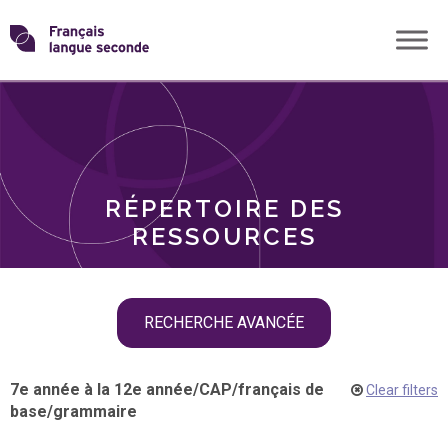
Skip
Transformons
to
THÈMES
content
le
RÔLES
français
RÉPERTOIRE DES
langue
RESSOURCES
seconde
Skip
RECHERCHE AVANCÉE
filter
navigation
7e année à la 12e année
/
CAP
/
français de
Clear filters
base
/
grammaire