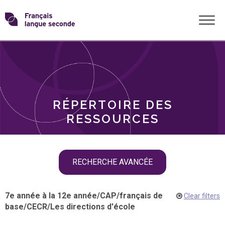
Skip
Transformons
to
THÈMES
content
le
RÔLES
français
RÉPERTOIRE DES
langue
RESSOURCES
seconde
Skip
RECHERCHE AVANCÉE
filter
navigation
7e année à la 12e année
/
CAP
/
français de
Clear filters
base
/
CECR
/
Les directions d'école