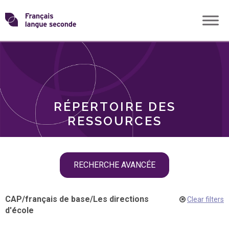
Skip
Transformons
to
THÈMES
content
le
RÔLES
français
RÉPERTOIRE DES
langue
RESSOURCES
seconde
Skip
RECHERCHE AVANCÉE
filter
navigation
CAP
/
français de base
/
Les directions
Clear filters
d'école