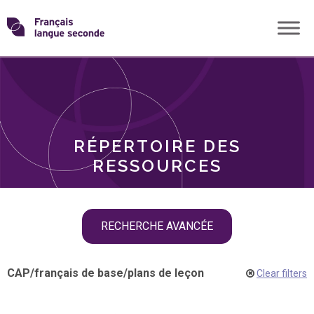
Skip
Transformons
to
THÈMES
content
le
RÔLES
français
RÉPERTOIRE DES
langue
RESSOURCES
seconde
Skip
RECHERCHE AVANCÉE
filter
navigation
CAP
/
français de base
/
plans de leçon
Clear filters