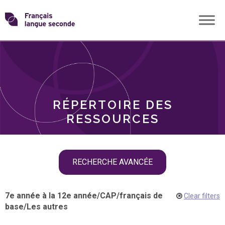
Skip
Transformons
to
THÈMES
content
le
RÔLES
français
RÉPERTOIRE DES
langue
RESSOURCES
seconde
Skip
RECHERCHE AVANCÉE
filter
navigation
7e année à la 12e année
/
CAP
/
français de
Clear filters
base
/
Les autres