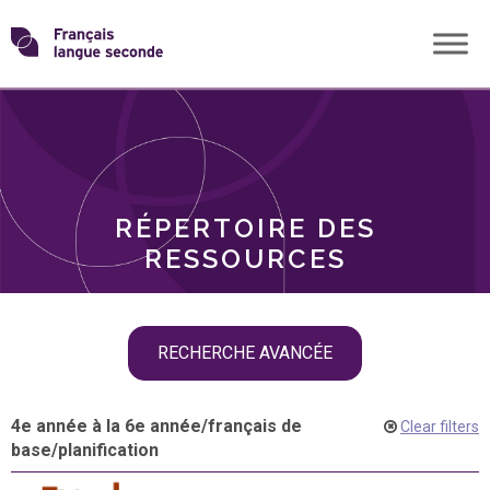
Skip
Transformons
to
THÈMES
content
le
RÔLES
français
RÉPERTOIRE DES
langue
RESSOURCES
seconde
Skip
RECHERCHE AVANCÉE
filter
navigation
4e année à la 6e année
/
français de
Clear filters
base
/
planification