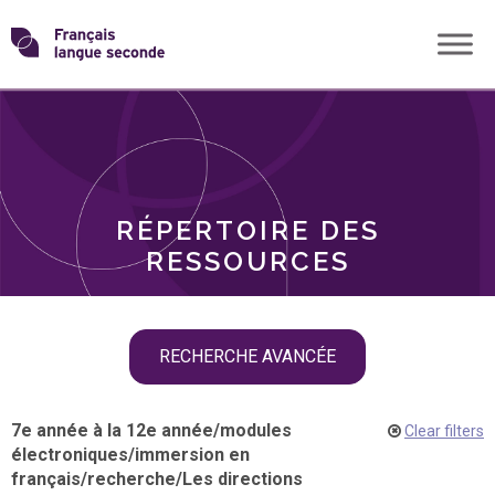
Skip
Transformons
to
THÈMES
content
le
RÔLES
français
RÉPERTOIRE DES
langue
RESSOURCES
seconde
Skip
RECHERCHE AVANCÉE
filter
navigation
7e année à la 12e année
/
modules
Clear filters
électroniques
/
immersion en
français
/
recherche
/
Les directions