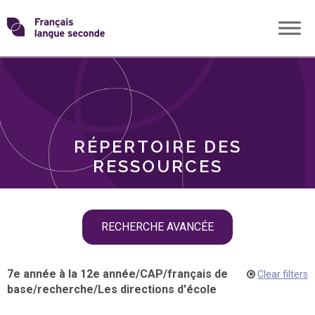
Skip
Transformons
to
THÈMES
content
le
RÔLES
français
RÉPERTOIRE DES
langue
RESSOURCES
seconde
Skip
RECHERCHE AVANCÉE
filter
navigation
7e année à la 12e année
/
CAP
/
français de
Clear filters
base
/
recherche
/
Les directions d'école