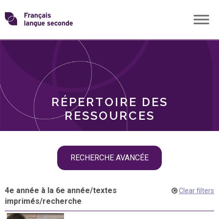
Skip
Transformons
to
THÈMES
content
le
RÔLES
français
RÉPERTOIRE DES
langue
RESSOURCES
seconde
Skip
RECHERCHE AVANCÉE
filter
navigation
4e année à la 6e année
/
textes
Clear filters
imprimés
/
recherche