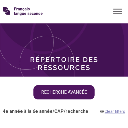
Skip
Transformons
to
THÈMES
content
le
RÔLES
français
RÉPERTOIRE DES
langue
RESSOURCES
seconde
Skip
RECHERCHE AVANCÉE
filter
navigation
4e année à la 6e année
/
CAP
/
recherche
Clear filters