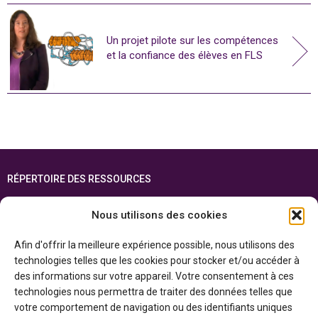
Un projet pilote sur les compétences
et la confiance des élèves en FLS
RÉPERTOIRE DES RESSOURCES
FOIRE AUX QUESTIONS
Nous utilisons des cookies
PLAN DU SITE
Afin d'offrir la meilleure expérience possible, nous utilisons des
ENGLISH
technologies telles que les cookies pour stocker et/ou accéder à
des informations sur votre appareil. Votre consentement à ces
Cette ressource est réalisée grâce au soutien financier du gouvernement de
technologies nous permettra de traiter des données telles que
l’Ontario et du gouvernement du
Canada par l’entremise du ministère du
Patrimoine canadien
votre comportement de navigation ou des identifiants uniques