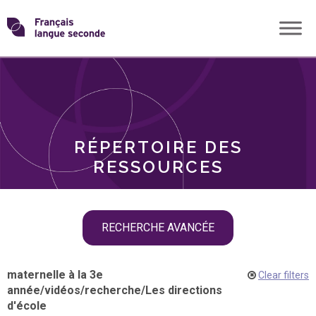
Skip
Transformons
to
THÈMES
content
le
RÔLES
français
RÉPERTOIRE DES
langue
RESSOURCES
seconde
Skip
RECHERCHE AVANCÉE
filter
navigation
maternelle à la 3e
Clear filters
année
/
vidéos
/
recherche
/
Les directions
d'école