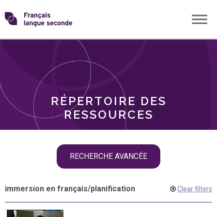
Skip
Transformons
to
THÈMES
content
le
RÔLES
français
RÉPERTOIRE DES
langue
RESSOURCES
seconde
Skip
RECHERCHE AVANCÉE
filter
navigation
immersion en français
/
planification
Clear filters