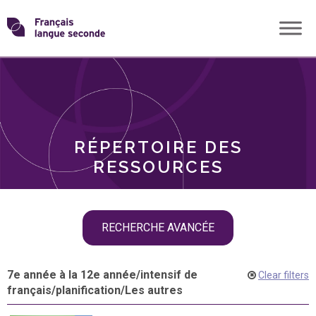
Skip
Transformons
to
THÈMES
content
le
RÔLES
français
RÉPERTOIRE DES
langue
RESSOURCES
seconde
Skip
RECHERCHE AVANCÉE
filter
navigation
7e année à la 12e année
/
intensif de
Clear filters
français
/
planification
/
Les autres