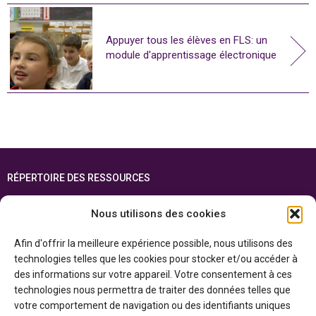
Appuyer tous les élèves en FLS: un
module d'apprentissage électronique
RÉPERTOIRE DES RESSOURCES
FOIRE AUX QUESTIONS
Nous utilisons des cookies
PLAN DU SITE
Afin d'offrir la meilleure expérience possible, nous utilisons des
ENGLISH
technologies telles que les cookies pour stocker et/ou accéder à
des informations sur votre appareil. Votre consentement à ces
Cette ressource est réalisée grâce au soutien financier du gouvernement de
technologies nous permettra de traiter des données telles que
l’Ontario et du gouvernement du
Canada par l’entremise du ministère du
Patrimoine canadien
votre comportement de navigation ou des identifiants uniques