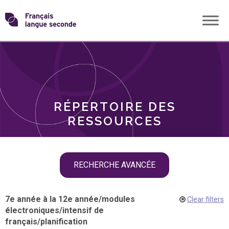
Skip
Transformons
to
THÈMES
content
le
RÔLES
français
RÉPERTOIRE DES
langue
RESSOURCES
seconde
Skip
RECHERCHE AVANCÉE
filter
navigation
7e année à la 12e année
/
modules
Clear filters
électroniques
/
intensif de
français
/
planification